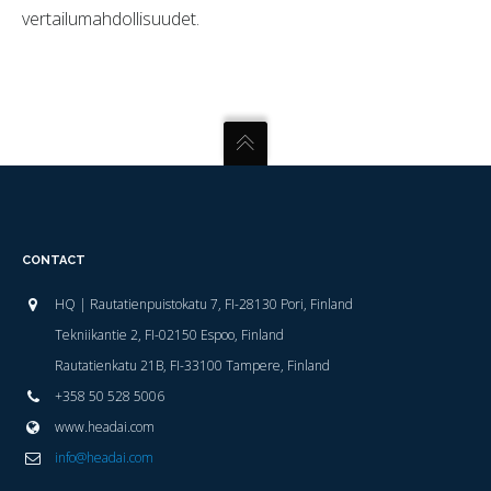
vertailumahdollisuudet.
CONTACT
HQ | Rautatienpuistokatu 7, FI-28130 Pori, Finland
Tekniikantie 2, FI-02150 Espoo, Finland
Rautatienkatu 21B, FI-33100 Tampere, Finland
+358 50 528 5006
www.headai.com
info@headai.com