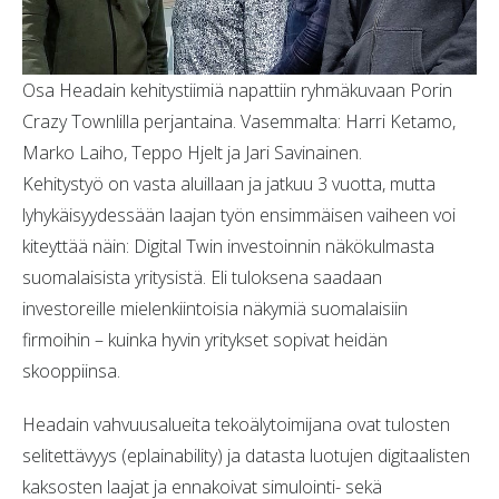
Osa Headain kehitystiimiä napattiin ryhmäkuvaan Porin
Crazy Townlilla perjantaina. Vasemmalta: Harri Ketamo,
Marko Laiho, Teppo Hjelt ja Jari Savinainen.
Kehitystyö on vasta aluillaan ja jatkuu 3 vuotta, mutta
lyhykäisyydessään laajan työn ensimmäisen vaiheen voi
kiteyttää näin: Digital Twin investoinnin näkökulmasta
suomalaisista yritysistä. Eli tuloksena saadaan
investoreille mielenkiintoisia näkymiä suomalaisiin
firmoihin – kuinka hyvin yritykset sopivat heidän
skooppiinsa.
Headain vahvuusalueita tekoälytoimijana ovat tulosten
selitettävyys (eplainability) ja datasta luotujen digitaalisten
kaksosten laajat ja ennakoivat simulointi- sekä