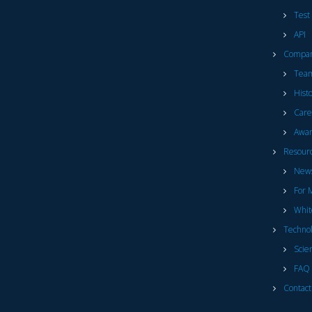
Test
API
Compa
Tea
Hist
Care
Awar
Resour
News
For 
Whit
Techno
Scie
FAQ 
Contact