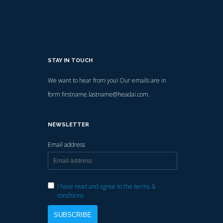
STAY IN TOUCH
We want to hear from you! Our emails are in
form firstname.lastname@headai.com.
NEWSLETTER
Email address
I have read and agree to the terms &
conditions