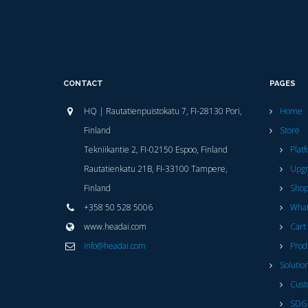
CONTACT
PAGES
HQ | Rautatienpuistokatu 7, FI-28130 Pori,
Home
Finland
Store
Tekniikantie 2, FI-02150 Espoo, Finland
Plat
Rautatienkatu 21B, FI-33100 Tampere,
Upg
Finland
Sho
+358 50 528 5006
What
www.headai.com
Cart
info@headai.com
Prod
Solutio
Cust
SDG