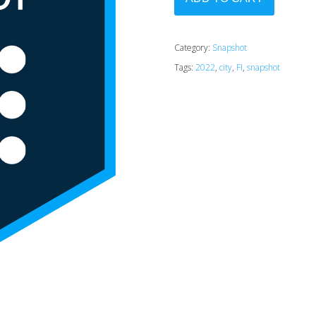
Category:
Snapshot
Tags:
2022
,
city
,
FI
,
snapshot