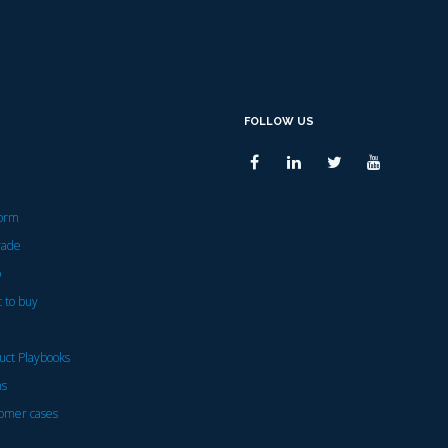
FOLLOW US
form
rade
p
 to buy
uct Playbooks
ns
omer cases