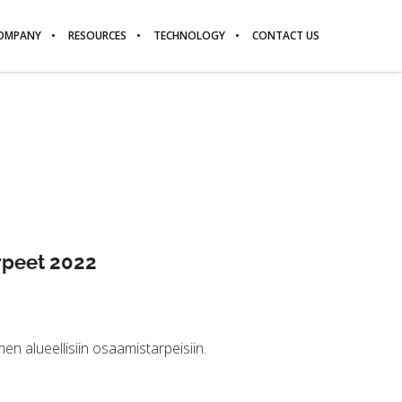
OMPANY
RESOURCES
TECHNOLOGY
CONTACT US
rpeet 2022
n alueellisiin osaamistarpeisiin.