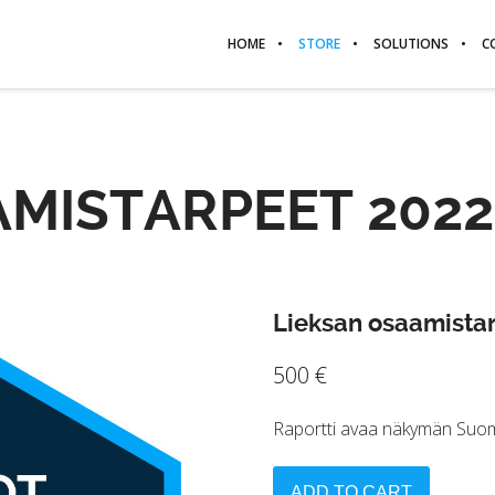
HOME
STORE
SOLUTIONS
C
AMISTARPEET 2022
Lieksan osaamista
500
€
Raportti avaa näkymän Suome
ADD TO CART