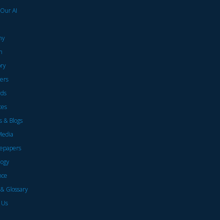
 Our AI
ny
m
ory
ers
ds
ces
 & Blogs
Media
epapers
logy
nce
& Glossary
 Us